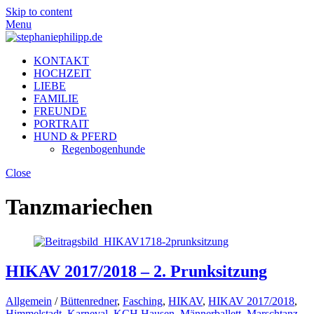
Skip to content
Menu
KONTAKT
HOCHZEIT
LIEBE
FAMILIE
FREUNDE
PORTRAIT
HUND & PFERD
Regenbogenhunde
Close
Tanzmariechen
HIKAV 2017/2018 – 2. Prunksitzung
Allgemein
/
Büttenredner
,
Fasching
,
HIKAV
,
HIKAV 2017/2018
,
Himmelstadt
,
Karneval
,
KCH Hausen
,
Männerballett
,
Marschtanz
,