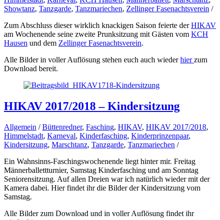
Showtanz
,
Tanzgarde
,
Tanzmariechen
,
Zellinger Fasenachtsverein
/
Zum Abschluss dieser wirklich knackigen Saison feierte der
HIKAV
am Wochenende seine zweite Prunksitzung mit Gästen vom
KCH
Hausen
und dem
Zellinger Fasenachtsverein
.
Alle Bilder in voller Auflösung stehen euch auch wieder
hier
zum
Download bereit.
HIKAV 2017/2018 – Kindersitzung
Allgemein
/
Büttenredner
,
Fasching
,
HIKAV
,
HIKAV 2017/2018
,
Himmelstadt
,
Karneval
,
Kinderfasching
,
Kinderprinzenpaar
,
Kindersitzung
,
Marschtanz
,
Tanzgarde
,
Tanzmariechen
/
Ein Wahnsinns-Faschingswochenende liegt hinter mir. Freitag
Männerballettturnier, Samstag Kinderfasching und am Sonntag
Seniorensitzung. Auf allen Dreien war ich natürlich wieder mit der
Kamera dabei. Hier findet ihr die Bilder der Kindersitzung vom
Samstag.
Alle Bilder zum Download und in voller Auflösung findet ihr