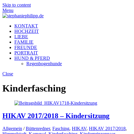
Skip to content
Menu
KONTAKT
HOCHZEIT
LIEBE
FAMILIE
FREUNDE
PORTRAIT
HUND & PFERD
Regenbogenhunde
Close
Kinderfasching
HIKAV 2017/2018 – Kindersitzung
Allgemein
/
Büttenredner
,
Fasching
,
HIKAV
,
HIKAV 2017/2018
,
Himmelstadt
,
Karneval
,
Kinderfasching
,
Kinderprinzenpaar
,