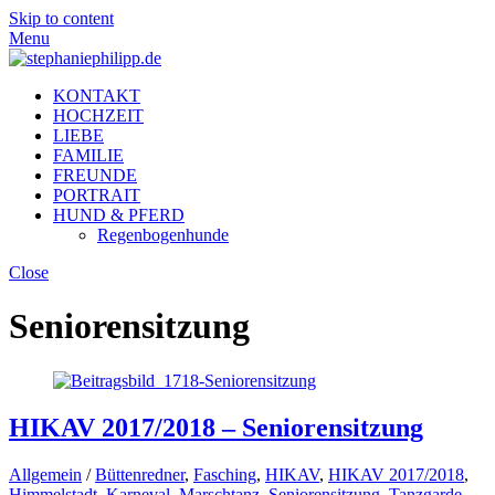
Skip to content
Menu
KONTAKT
HOCHZEIT
LIEBE
FAMILIE
FREUNDE
PORTRAIT
HUND & PFERD
Regenbogenhunde
Close
Seniorensitzung
HIKAV 2017/2018 – Seniorensitzung
Allgemein
/
Büttenredner
,
Fasching
,
HIKAV
,
HIKAV 2017/2018
,
Himmelstadt
,
Karneval
,
Marschtanz
,
Seniorensitzung
,
Tanzgarde
,