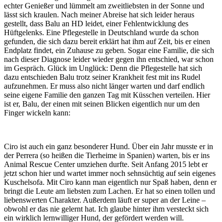
echter Genießer und lümmelt am zweitliebsten in der Sonne und
lässt sich kraulen. Nach meiner Abreise hat sich leider heraus
gestellt, dass Balu an HD leidet, einer Fehlentwicklung des
Hüftgelenks. Eine Pflegestelle in Deutschland wurde da schon
gefunden, die sich dazu bereit erklärt hat ihm auf Zeit, bis er einen
Endplatz findet, ein Zuhause zu geben. Sogar eine Familie, die sich
nach dieser Diagnose leider wieder gegen ihn entschied, war schon
im Gespräch. Glück im Unglück: Denn die Pflegestelle hat sich
dazu entschieden Balu trotz seiner Krankheit fest mit ins Rudel
aufzunehmen. Er muss also nicht länger warten und darf endlich
seine eigene Familie den ganzen Tag mit Küsschen verteilen. Hier
ist er, Balu, der einen mit seinen Blicken eigentlich nur um den
Finger wickeln kann:
Ciro ist auch ein ganz besonderer Hund. Über ein Jahr musste er in
der Perrera (so heißen die Tierheime in Spanien) warten, bis er ins
Animal Rescue Center umziehen durfte. Seit Anfang 2015 lebt er
jetzt schon hier und wartet immer noch sehnsüchtig auf sein eigenes
Kuschelsofa. Mit Ciro kann man eigentlich nur Spaß haben, denn er
bringt die Leute am liebsten zum Lachen. Er hat so einen tollen und
liebenswerten Charakter. Außerdem läuft er super an der Leine –
obwohl er das nie gelernt hat. Ich glaube hinter ihm versteckt sich
ein wirklich lernwilliger Hund, der gefördert werden will.