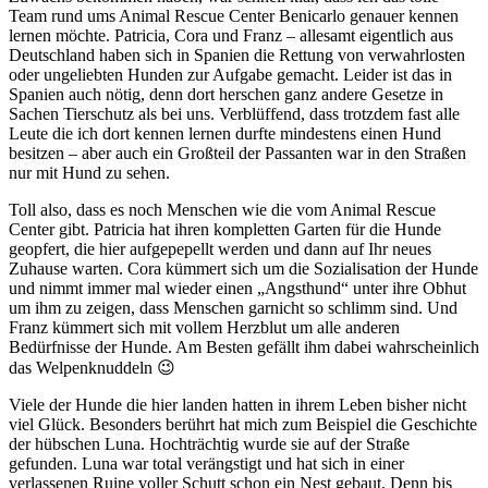
Team rund ums Animal Rescue Center Benicarlo genauer kennen
lernen möchte. Patricia, Cora und Franz – allesamt eigentlich aus
Deutschland haben sich in Spanien die Rettung von verwahrlosten
oder ungeliebten Hunden zur Aufgabe gemacht. Leider ist das in
Spanien auch nötig, denn dort herschen ganz andere Gesetze in
Sachen Tierschutz als bei uns. Verblüffend, dass trotzdem fast alle
Leute die ich dort kennen lernen durfte mindestens einen Hund
besitzen – aber auch ein Großteil der Passanten war in den Straßen
nur mit Hund zu sehen.
Toll also, dass es noch Menschen wie die vom Animal Rescue
Center gibt. Patricia hat ihren kompletten Garten für die Hunde
geopfert, die hier aufgepepellt werden und dann auf Ihr neues
Zuhause warten. Cora kümmert sich um die Sozialisation der Hunde
und nimmt immer mal wieder einen „Angsthund“ unter ihre Obhut
um ihm zu zeigen, dass Menschen garnicht so schlimm sind. Und
Franz kümmert sich mit vollem Herzblut um alle anderen
Bedürfnisse der Hunde. Am Besten gefällt ihm dabei wahrscheinlich
das Welpenknuddeln 😉
Viele der Hunde die hier landen hatten in ihrem Leben bisher nicht
viel Glück. Besonders berührt hat mich zum Beispiel die Geschichte
der hübschen Luna. Hochträchtig wurde sie auf der Straße
gefunden. Luna war total verängstigt und hat sich in einer
verlassenen Ruine voller Schutt schon ein Nest gebaut. Denn bis