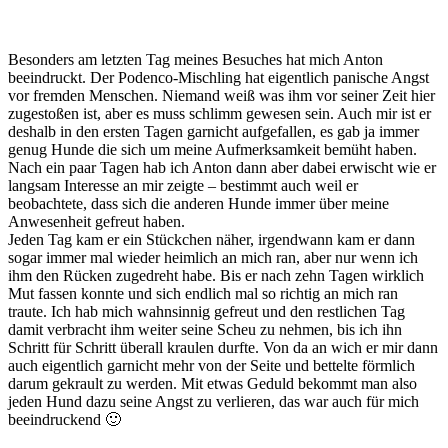
Besonders am letzten Tag meines Besuches hat mich Anton
beeindruckt. Der Podenco-Mischling hat eigentlich panische Angst
vor fremden Menschen. Niemand weiß was ihm vor seiner Zeit hier
zugestoßen ist, aber es muss schlimm gewesen sein. Auch mir ist er
deshalb in den ersten Tagen garnicht aufgefallen, es gab ja immer
genug Hunde die sich um meine Aufmerksamkeit bemüht haben.
Nach ein paar Tagen hab ich Anton dann aber dabei erwischt wie er
langsam Interesse an mir zeigte – bestimmt auch weil er
beobachtete, dass sich die anderen Hunde immer über meine
Anwesenheit gefreut haben.
Jeden Tag kam er ein Stückchen näher, irgendwann kam er dann
sogar immer mal wieder heimlich an mich ran, aber nur wenn ich
ihm den Rücken zugedreht habe. Bis er nach zehn Tagen wirklich
Mut fassen konnte und sich endlich mal so richtig an mich ran
traute. Ich hab mich wahnsinnig gefreut und den restlichen Tag
damit verbracht ihm weiter seine Scheu zu nehmen, bis ich ihn
Schritt für Schritt überall kraulen durfte. Von da an wich er mir dann
auch eigentlich garnicht mehr von der Seite und bettelte förmlich
darum gekrault zu werden. Mit etwas Geduld bekommt man also
jeden Hund dazu seine Angst zu verlieren, das war auch für mich
beeindruckend 🙂