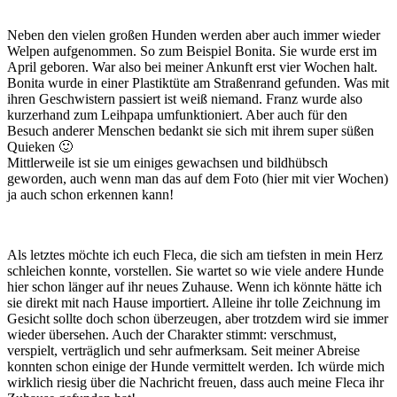
Neben den vielen großen Hunden werden aber auch immer wieder
Welpen aufgenommen. So zum Beispiel Bonita. Sie wurde erst im
April geboren. War also bei meiner Ankunft erst vier Wochen halt.
Bonita wurde in einer Plastiktüte am Straßenrand gefunden. Was mit
ihren Geschwistern passiert ist weiß niemand. Franz wurde also
kurzerhand zum Leihpapa umfunktioniert. Aber auch für den
Besuch anderer Menschen bedankt sie sich mit ihrem super süßen
Quieken 🙂
Mittlerweile ist sie um einiges gewachsen und bildhübsch
geworden, auch wenn man das auf dem Foto (hier mit vier Wochen)
ja auch schon erkennen kann!
Als letztes möchte ich euch Fleca, die sich am tiefsten in mein Herz
schleichen konnte, vorstellen. Sie wartet so wie viele andere Hunde
hier schon länger auf ihr neues Zuhause. Wenn ich könnte hätte ich
sie direkt mit nach Hause importiert. Alleine ihr tolle Zeichnung im
Gesicht sollte doch schon überzeugen, aber trotzdem wird sie immer
wieder übersehen. Auch der Charakter stimmt: verschmust,
verspielt, verträglich und sehr aufmerksam. Seit meiner Abreise
konnten schon einige der Hunde vermittelt werden. Ich würde mich
wirklich riesig über die Nachricht freuen, dass auch meine Fleca ihr