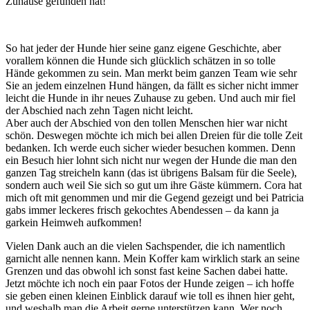
Zuhause gefunden hat!
So hat jeder der Hunde hier seine ganz eigene Geschichte, aber
vorallem können die Hunde sich glücklich schätzen in so tolle
Hände gekommen zu sein. Man merkt beim ganzen Team wie sehr
Sie an jedem einzelnen Hund hängen, da fällt es sicher nicht immer
leicht die Hunde in ihr neues Zuhause zu geben. Und auch mir fiel
der Abschied nach zehn Tagen nicht leicht.
Aber auch der Abschied von den tollen Menschen hier war nicht
schön. Deswegen möchte ich mich bei allen Dreien für die tolle Zeit
bedanken. Ich werde euch sicher wieder besuchen kommen. Denn
ein Besuch hier lohnt sich nicht nur wegen der Hunde die man den
ganzen Tag streicheln kann (das ist übrigens Balsam für die Seele),
sondern auch weil Sie sich so gut um ihre Gäste kümmern. Cora hat
mich oft mit genommen und mir die Gegend gezeigt und bei Patricia
gabs immer leckeres frisch gekochtes Abendessen – da kann ja
garkein Heimweh aufkommen!
Vielen Dank auch an die vielen Sachspender, die ich namentlich
garnicht alle nennen kann. Mein Koffer kam wirklich stark an seine
Grenzen und das obwohl ich sonst fast keine Sachen dabei hatte.
Jetzt möchte ich noch ein paar Fotos der Hunde zeigen – ich hoffe
sie geben einen kleinen Einblick darauf wie toll es ihnen hier geht,
und weshalb man die Arbeit gerne unterstützen kann. Wer noch