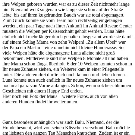
ihre Welpen geboren wurden war es zu dieser Zeit nichtmehr lange
hin. Niemand weiß so genau wie lange sie schon auf der Straße
lebte, bis auf ihren kugelrunden Bauch war sie total abgemagert.
Zum Glück konnte sie vom Team noch rechtzeitig eingefangen
werden, ein paar Tage nach Ihrer Ankunft im Animal Rescue Center
mussten die Welpen per Kaiserschnitt geholt werden. Luna hätte
einfach nicht mehr länger durch gehalten. Insgesamt wurde sie damit
auf einem Schlag Mama von zehn Welpen! „Zu allem Übel“ war
der Papa ein Mastin – eine ohnehin nicht kleine Hunderasse. So
viele Welpen hätte die abgemagerte Luna alleine nicht groß
bekommen. Mittlerweile sind ihre Welpen 8 Monate alt und haben
ihre Mama schon längst überholt. 6 der 10 Welpen konnten schon in
Ihr neues Zuhause ziehen, ein Weiterer kam in einer Pflegestelle
unter. Die anderen drei durfte ich noch kennen und lieben lernen.
Luna konnte nun auch endlich in Ihr neues Zuhause ziehen um
nochmal ganz von Vorne anfangen. Schön, wenn solche schlimmen
Geschichten mit einem Happy End enden.
Hier noch ein Foto der Maus – weitere Fotos, auch von allen
anderen Hunden findet ihr weiter unten.
Ganz besonders anhänglich war auch Balu. Niemand, der die
Hunde besucht, wird von seinen Küsschen verschont. Balu möchte
am liebsten den ganzen Tag Menschen knutschen. Zudem ist er ein